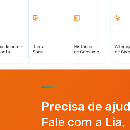
ca de nome
Tarifa
Histórico
Alteraç
conta
Social
de Consumo
de Car
Precisa de aju
Fale com a
Lia
,