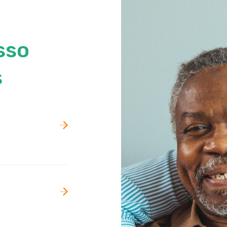
sso
s