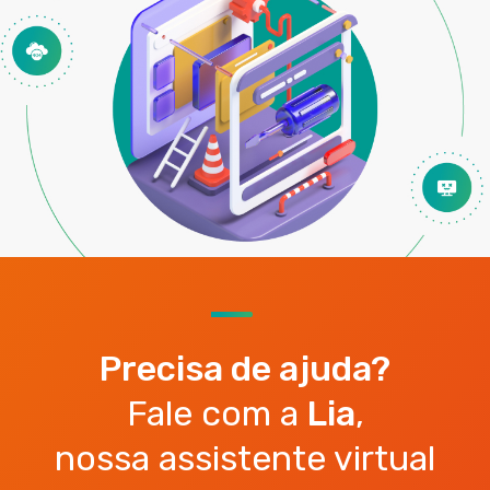
Precisa de ajuda?
Fale com a
Lia
,
nossa assistente virtual